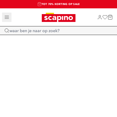
TOT 70% KORTING OP SALE
SALE: LAATSTE KANS!
SHOP NIEUW
Home