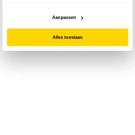
accepteert. Dit doe je door op "Alles toestaan" te klikken.
Liever geen cookies? Hou er dan rekening mee dat de
website niet optimaal functioneert.
Aanpassen
Alles toestaan