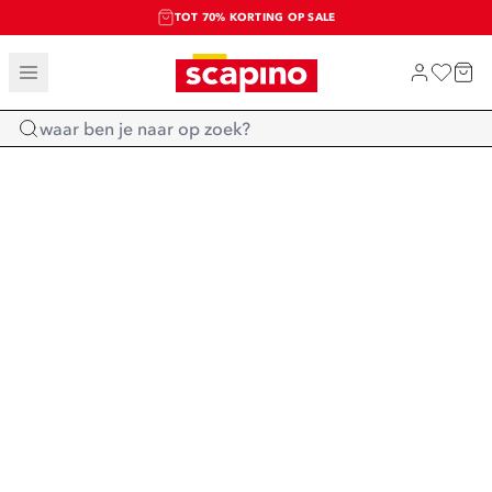
TOT 70% KORTING OP SALE
SALE: LAATSTE KANS!
SHOP NIEUW
Home