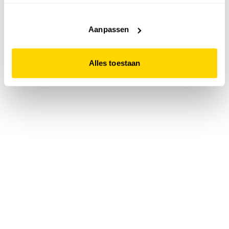
accepteert. Dit doe je door op "Alles toestaan" te klikken.
Liever geen cookies? Hou er dan rekening mee dat de
website niet optimaal functioneert.
Aanpassen
Alles toestaan