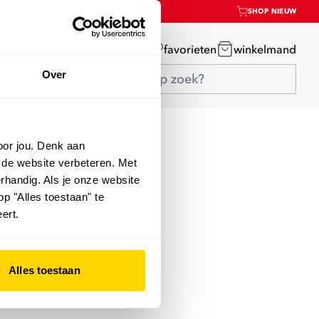
SHOP NIEUW
mijn account
favorieten
winkelmand
Over
oor jou. Denk aan
 de website verbeteren. Met
rhandig. Als je onze website
op "Alles toestaan" te
ert.
Alles toestaan