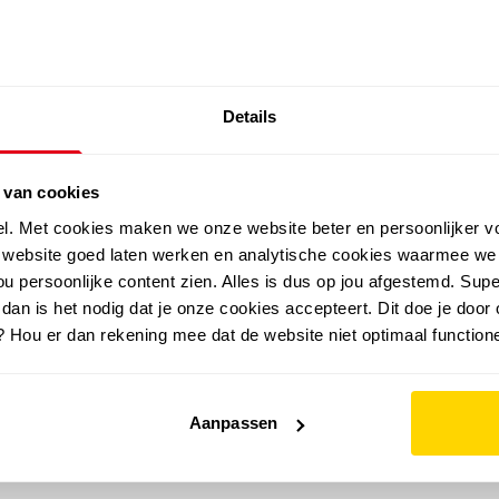
SALE: LAATSTE KANS!
Details
outdoor
zomer
merken
folder
sale
 van cookies
el. Met cookies maken we onze website beter en persoonlijker v
e website goed laten werken en analytische cookies waarmee we
u persoonlijke content zien. Alles is dus op jou afgestemd. Supe
 dan is het nodig dat je onze cookies accepteert. Dit doe je door 
? Hou er dan rekening mee dat de website niet optimaal functione
Aanpassen