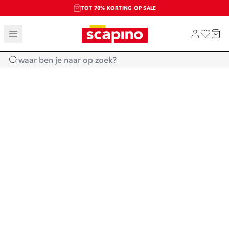
TOT 70% KORTING OP SALE
SALE: LAATSTE KANS!
SHOP NIEUW
Home