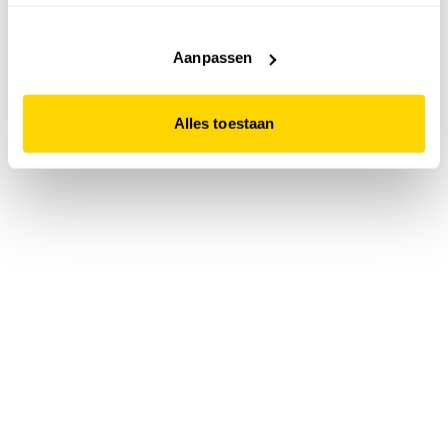
accepteert. Dit doe je door op "Alles toestaan" te klikken.
Liever geen cookies? Hou er dan rekening mee dat de
website niet optimaal functioneert.
Aanpassen
Alles toestaan