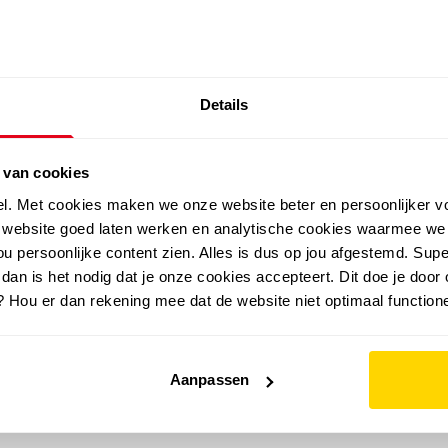
SALE: LAATSTE KANS!
Details
outdoor
zomer
merken
folder
sale
 van cookies
el. Met cookies maken we onze website beter en persoonlijker v
e website goed laten werken en analytische cookies waarmee we
u persoonlijke content zien. Alles is dus op jou afgestemd. Supe
 dan is het nodig dat je onze cookies accepteert. Dit doe je door 
? Hou er dan rekening mee dat de website niet optimaal functione
Aanpassen