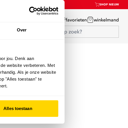
SHOP NIEUW
mijn account
favorieten
winkelmand
Over
oor jou. Denk aan
 de website verbeteren. Met
rhandig. Als je onze website
op "Alles toestaan" te
ert.
Alles toestaan