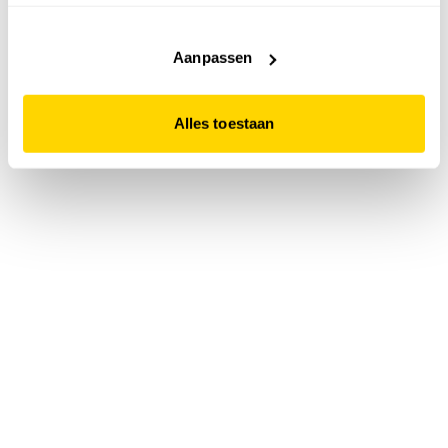
accepteert. Dit doe je door op "Alles toestaan" te klikken.
Liever geen cookies? Hou er dan rekening mee dat de
website niet optimaal functioneert.
Aanpassen
Alles toestaan