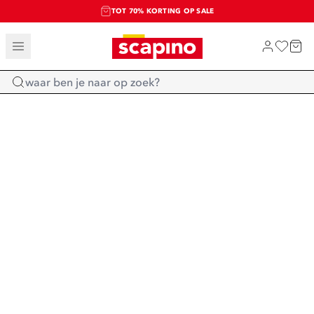
TOT 70% KORTING OP SALE
SALE: LAATSTE KANS!
SHOP NIEUW
Home