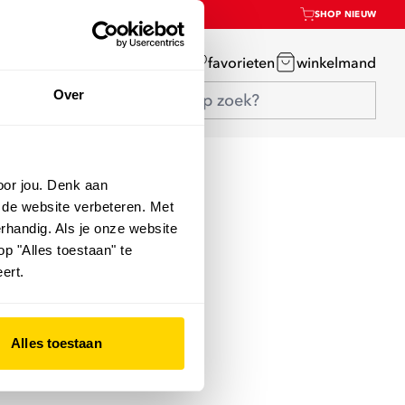
SHOP NIEUW
mijn account
favorieten
winkelmand
Over
oor jou. Denk aan
 de website verbeteren. Met
rhandig. Als je onze website
op "Alles toestaan" te
ert.
Alles toestaan