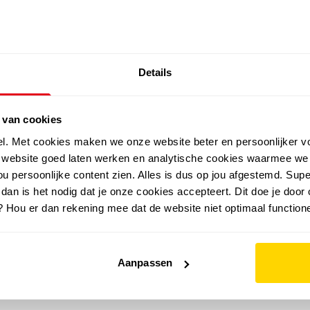
SALE: LAATSTE KANS!
Details
outdoor
zomer
merken
folder
sale
 van cookies
el. Met cookies maken we onze website beter en persoonlijker v
e website goed laten werken en analytische cookies waarmee we
u persoonlijke content zien. Alles is dus op jou afgestemd. Supe
 dan is het nodig dat je onze cookies accepteert. Dit doe je door 
? Hou er dan rekening mee dat de website niet optimaal functione
Aanpassen