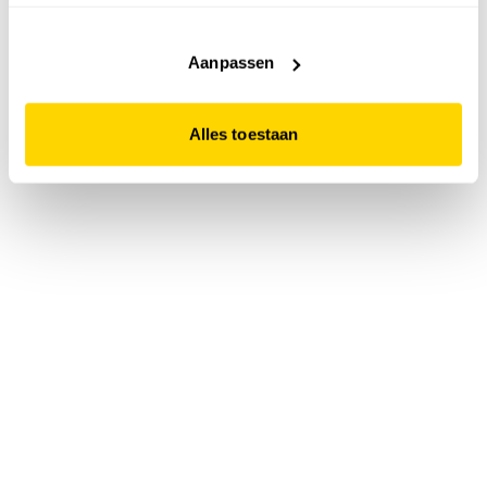
accepteert. Dit doe je door op "Alles toestaan" te klikken.
Liever geen cookies? Hou er dan rekening mee dat de
website niet optimaal functioneert.
Aanpassen
Alles toestaan