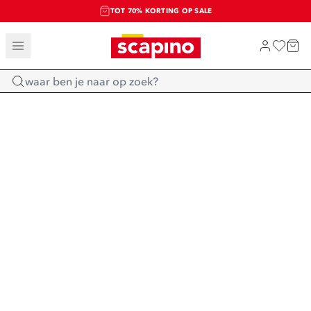
TOT 70% KORTING OP SALE
SALE: LAATSTE KANS!
SHOP NIEUW
Home