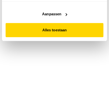
accepteert. Dit doe je door op "Alles toestaan" te klikken.
Liever geen cookies? Hou er dan rekening mee dat de
website niet optimaal functioneert.
Aanpassen
Alles toestaan