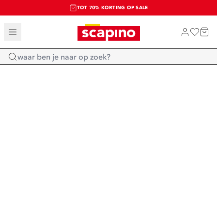
TOT 70% KORTING OP SALE
SALE: LAATSTE KANS!
SHOP NIEUW
Home