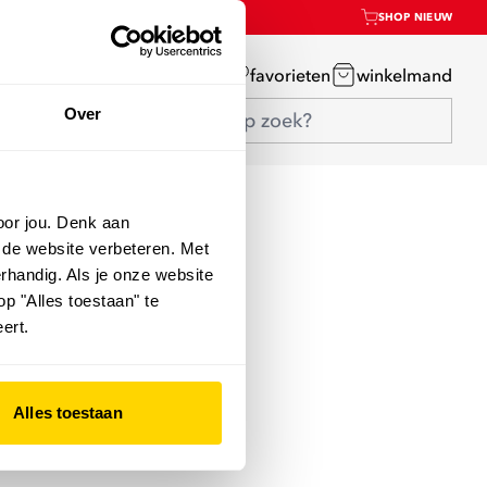
SHOP NIEUW
mijn account
favorieten
winkelmand
Over
oor jou. Denk aan
 de website verbeteren. Met
rhandig. Als je onze website
op "Alles toestaan" te
ert.
Alles toestaan