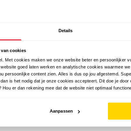
SALE: LAATSTE KANS!
Details
outdoor
zomer
merken
folder
sale
 van cookies
el. Met cookies maken we onze website beter en persoonlijker v
e website goed laten werken en analytische cookies waarmee we
u persoonlijke content zien. Alles is dus op jou afgestemd. Supe
 dan is het nodig dat je onze cookies accepteert. Dit doe je door 
? Hou er dan rekening mee dat de website niet optimaal functione
Aanpassen