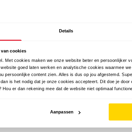
SALE: LAATSTE KANS!
Details
outdoor
zomer
merken
folder
sale
 van cookies
el. Met cookies maken we onze website beter en persoonlijker v
e website goed laten werken en analytische cookies waarmee we
u persoonlijke content zien. Alles is dus op jou afgestemd. Supe
 dan is het nodig dat je onze cookies accepteert. Dit doe je door 
? Hou er dan rekening mee dat de website niet optimaal functione
Aanpassen