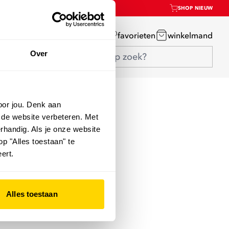
SHOP NIEUW
mijn account
favorieten
winkelmand
Over
oor jou. Denk aan
 de website verbeteren. Met
rhandig. Als je onze website
op "Alles toestaan" te
ert.
Alles toestaan