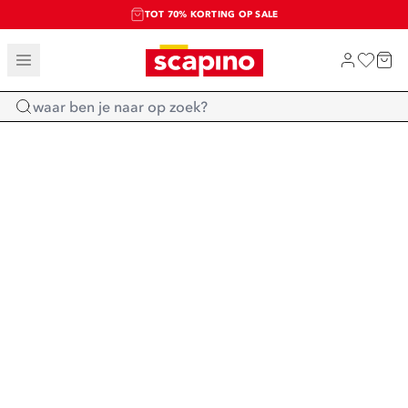
TOT 70% KORTING OP SALE
SALE: LAATSTE KANS!
SHOP NIEUW
Home