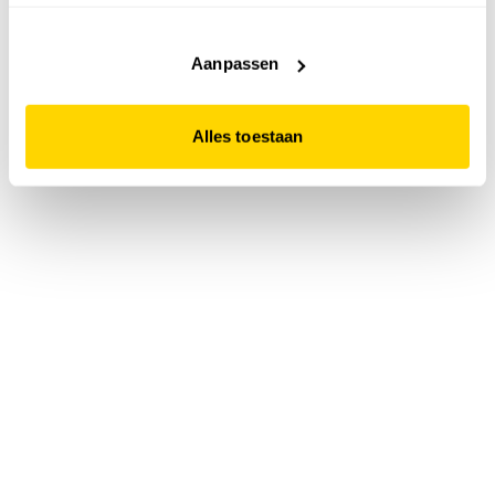
accepteert. Dit doe je door op "Alles toestaan" te klikken.
Liever geen cookies? Hou er dan rekening mee dat de
website niet optimaal functioneert.
Aanpassen
Alles toestaan