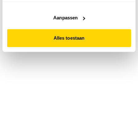
accepteert. Dit doe je door op "Alles toestaan" te klikken.
Liever geen cookies? Hou er dan rekening mee dat de
website niet optimaal functioneert.
Aanpassen
Alles toestaan