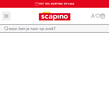
TOT 70% KORTING OP SALE
SALE: LAATSTE KANS!
SHOP NIEUW
Home