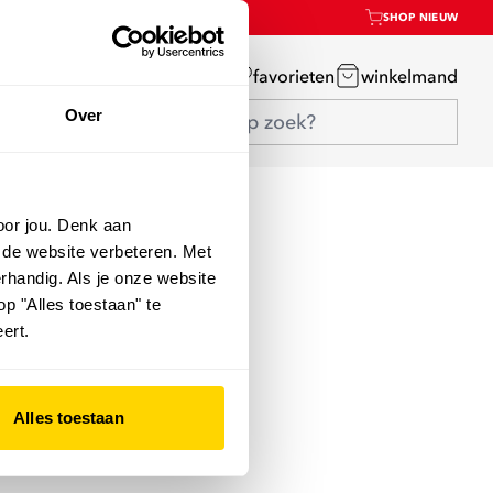
SHOP NIEUW
mijn account
favorieten
winkelmand
Over
oor jou. Denk aan
 de website verbeteren. Met
rhandig. Als je onze website
op "Alles toestaan" te
ert.
Alles toestaan