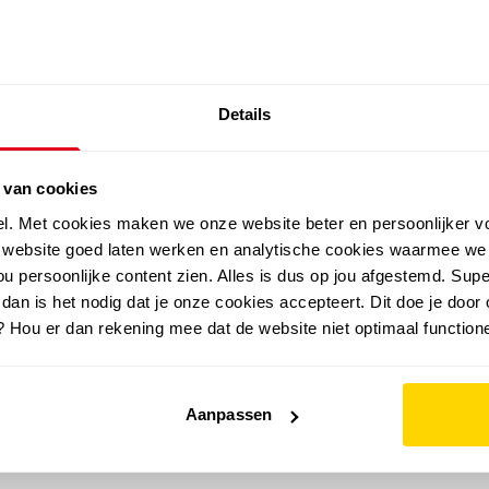
SALE: LAATSTE KANS!
Details
outdoor
zomer
merken
folder
sale
 van cookies
el. Met cookies maken we onze website beter en persoonlijker v
e website goed laten werken en analytische cookies waarmee we
u persoonlijke content zien. Alles is dus op jou afgestemd. Supe
 dan is het nodig dat je onze cookies accepteert. Dit doe je door 
? Hou er dan rekening mee dat de website niet optimaal functione
Aanpassen