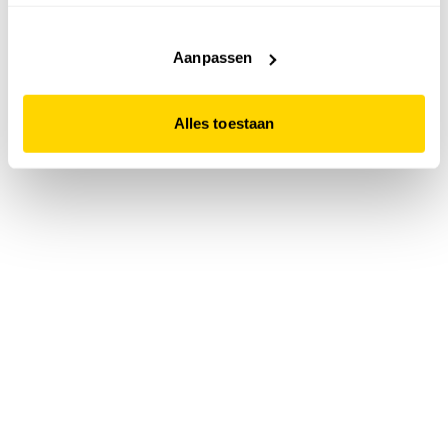
accepteert. Dit doe je door op "Alles toestaan" te klikken.
Liever geen cookies? Hou er dan rekening mee dat de
website niet optimaal functioneert.
Aanpassen
Alles toestaan