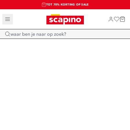
TOT 70% KORTING OP SALE
SALE: LAATSTE KANS!
SHOP NIEUW
Home