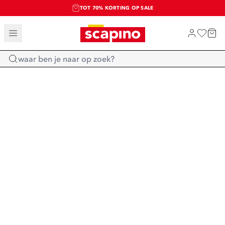
TOT 70% KORTING OP SALE
SALE: LAATSTE KANS!
SHOP NIEUW
Home