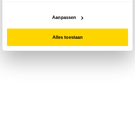
accepteert. Dit doe je door op "Alles toestaan" te klikken.
Liever geen cookies? Hou er dan rekening mee dat de
website niet optimaal functioneert.
Aanpassen
Alles toestaan