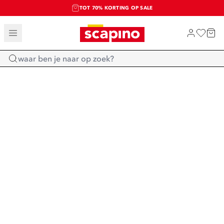
TOT 70% KORTING OP SALE
SALE: LAATSTE KANS!
SHOP NIEUW
Home