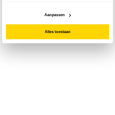
accepteert. Dit doe je door op "Alles toestaan" te klikken.
Liever geen cookies? Hou er dan rekening mee dat de
website niet optimaal functioneert.
Aanpassen
Alles toestaan