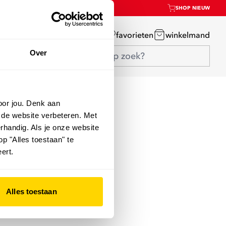
SHOP NIEUW
mijn account
favorieten
winkelmand
Over
oor jou. Denk aan
 de website verbeteren. Met
rhandig. Als je onze website
op "Alles toestaan" te
ert.
Alles toestaan