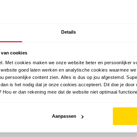
SALE: LAATSTE KANS!
Details
outdoor
zomer
merken
folder
sale
 van cookies
el. Met cookies maken we onze website beter en persoonlijker v
e website goed laten werken en analytische cookies waarmee we
u persoonlijke content zien. Alles is dus op jou afgestemd. Supe
 dan is het nodig dat je onze cookies accepteert. Dit doe je door 
? Hou er dan rekening mee dat de website niet optimaal functione
Aanpassen