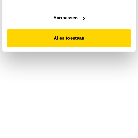
accepteert. Dit doe je door op "Alles toestaan" te klikken.
Liever geen cookies? Hou er dan rekening mee dat de
website niet optimaal functioneert.
Aanpassen
Alles toestaan