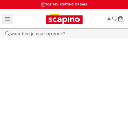
TOT 70% KORTING OP SALE
SALE: LAATSTE KANS!
SHOP NIEUW
Home