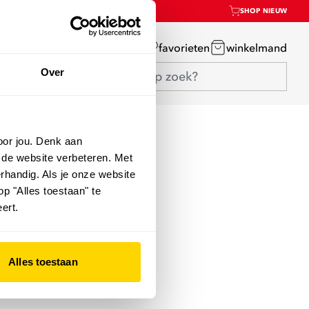
SHOP NIEUW
mijn account
favorieten
winkelmand
Over
oor jou. Denk aan
 de website verbeteren. Met
rhandig. Als je onze website
op "Alles toestaan" te
ert.
Alles toestaan