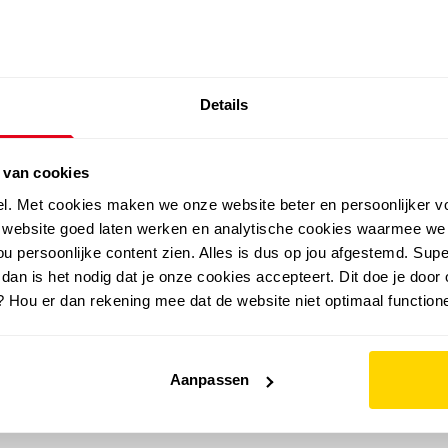
SALE: LAATSTE KANS!
Details
outdoor
zomer
merken
folder
sale
 van cookies
el. Met cookies maken we onze website beter en persoonlijker v
e website goed laten werken en analytische cookies waarmee we
u persoonlijke content zien. Alles is dus op jou afgestemd. Supe
 dan is het nodig dat je onze cookies accepteert. Dit doe je door 
? Hou er dan rekening mee dat de website niet optimaal functione
Aanpassen