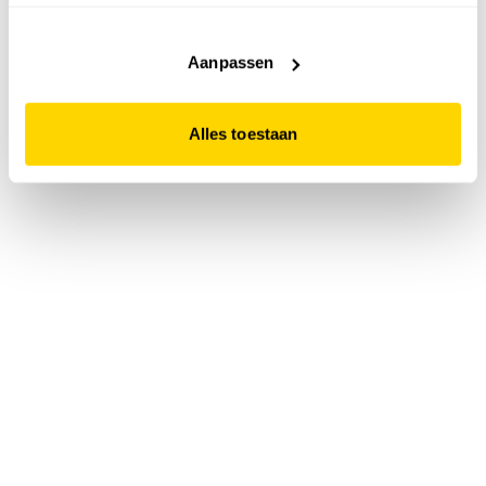
accepteert. Dit doe je door op "Alles toestaan" te klikken.
Liever geen cookies? Hou er dan rekening mee dat de
website niet optimaal functioneert.
Aanpassen
Alles toestaan