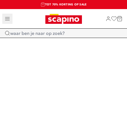
TOT 70% KORTING OP SALE
SALE: LAATSTE KANS!
SHOP NIEUW
Home