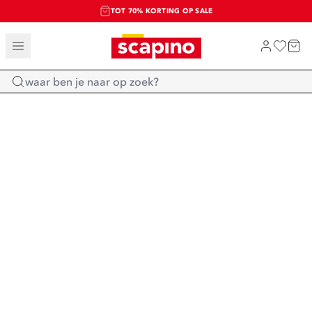
TOT 70% KORTING OP SALE
SALE: LAATSTE KANS!
SHOP NIEUW
Home