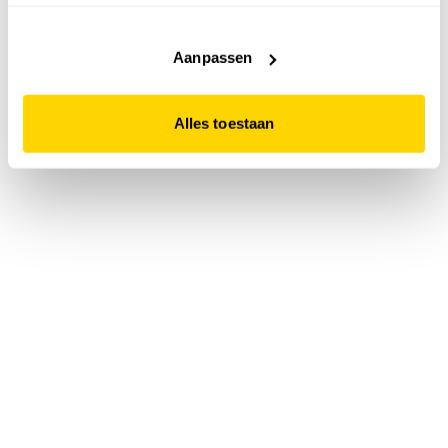
accepteert. Dit doe je door op "Alles toestaan" te klikken.
Liever geen cookies? Hou er dan rekening mee dat de
website niet optimaal functioneert.
Aanpassen
Alles toestaan