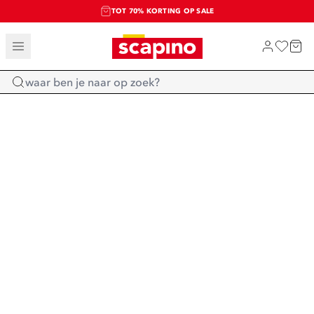
TOT 70% KORTING OP SALE
SALE: LAATSTE KANS!
SHOP NIEUW
Home