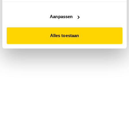
accepteert. Dit doe je door op "Alles toestaan" te klikken.
Liever geen cookies? Hou er dan rekening mee dat de
website niet optimaal functioneert.
Aanpassen
Alles toestaan