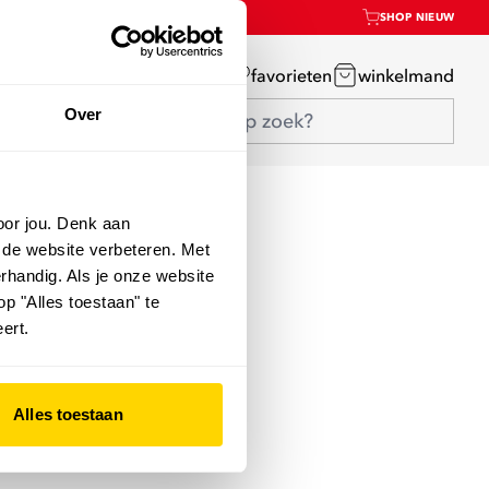
SHOP NIEUW
mijn account
favorieten
winkelmand
Over
oor jou. Denk aan
 de website verbeteren. Met
rhandig. Als je onze website
op "Alles toestaan" te
ert.
Alles toestaan