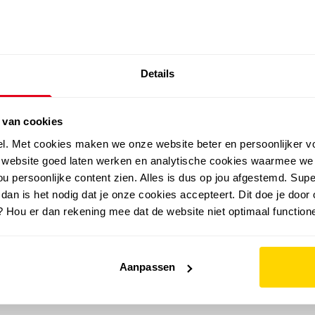
SALE: LAATSTE KANS!
Details
outdoor
zomer
merken
folder
sale
 van cookies
el. Met cookies maken we onze website beter en persoonlijker v
e website goed laten werken en analytische cookies waarmee we
u persoonlijke content zien. Alles is dus op jou afgestemd. Supe
 dan is het nodig dat je onze cookies accepteert. Dit doe je door 
? Hou er dan rekening mee dat de website niet optimaal functione
Aanpassen