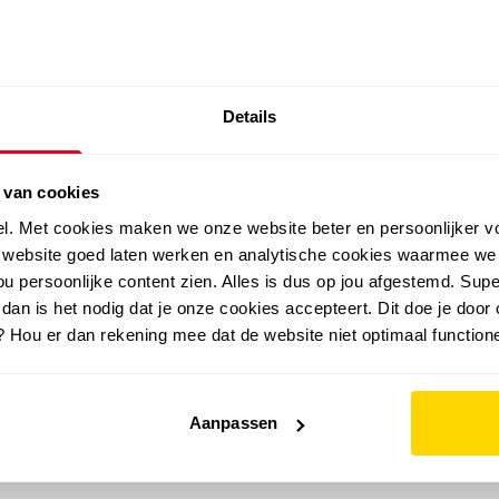
SALE: LAATSTE KANS!
Details
outdoor
zomer
merken
folder
sale
 van cookies
el. Met cookies maken we onze website beter en persoonlijker v
e website goed laten werken en analytische cookies waarmee we
u persoonlijke content zien. Alles is dus op jou afgestemd. Supe
 dan is het nodig dat je onze cookies accepteert. Dit doe je door 
? Hou er dan rekening mee dat de website niet optimaal functione
Aanpassen