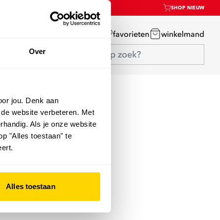
SHOP NIEUW
mijn account
favorieten
winkelmand
Over
oor jou. Denk aan
 de website verbeteren. Met
rhandig. Als je onze website
op "Alles toestaan" te
ert.
Alles toestaan