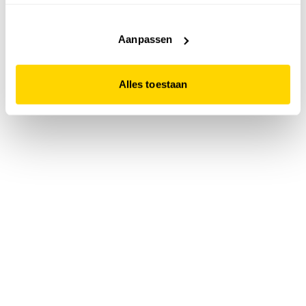
accepteert. Dit doe je door op "Alles toestaan" te klikken.
Liever geen cookies? Hou er dan rekening mee dat de
website niet optimaal functioneert.
Aanpassen
Alles toestaan