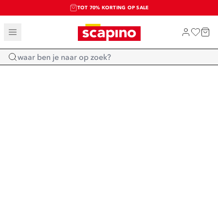
TOT 70% KORTING OP SALE
SALE: LAATSTE KANS!
SHOP NIEUW
Home