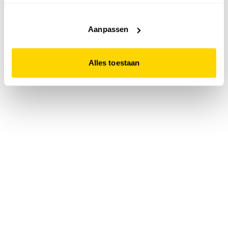
accepteert. Dit doe je door op "Alles toestaan" te klikken.
Liever geen cookies? Hou er dan rekening mee dat de
website niet optimaal functioneert.
Aanpassen
Alles toestaan