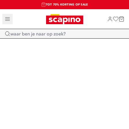
TOT 70% KORTING OP SALE
SALE: LAATSTE KANS!
SHOP NIEUW
Home