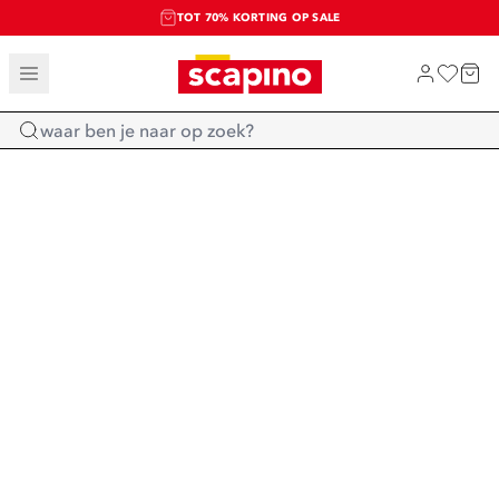
TOT 70% KORTING OP SALE
SALE: LAATSTE KANS!
SHOP NIEUW
Home