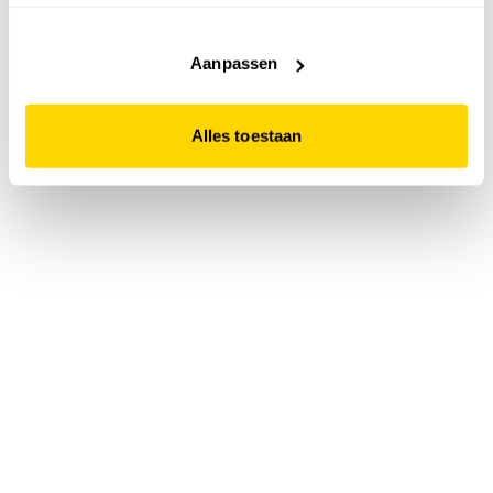
accepteert. Dit doe je door op "Alles toestaan" te klikken.
Liever geen cookies? Hou er dan rekening mee dat de
website niet optimaal functioneert.
Aanpassen
Alles toestaan