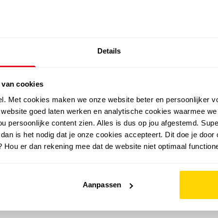
SALE: LAATSTE KANS!
Details
outdoor
zomer
merken
folder
sale
 van cookies
el. Met cookies maken we onze website beter en persoonlijker v
e website goed laten werken en analytische cookies waarmee we
u persoonlijke content zien. Alles is dus op jou afgestemd. Supe
 dan is het nodig dat je onze cookies accepteert. Dit doe je door 
? Hou er dan rekening mee dat de website niet optimaal functione
Aanpassen