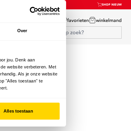
SHOP NIEUW
mijn account
favorieten
winkelmand
Over
oor jou. Denk aan
 de website verbeteren. Met
rhandig. Als je onze website
op "Alles toestaan" te
ert.
Alles toestaan