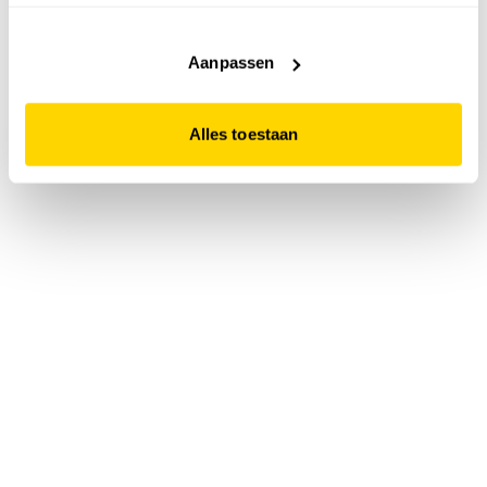
accepteert. Dit doe je door op "Alles toestaan" te klikken.
Liever geen cookies? Hou er dan rekening mee dat de
website niet optimaal functioneert.
Aanpassen
Alles toestaan