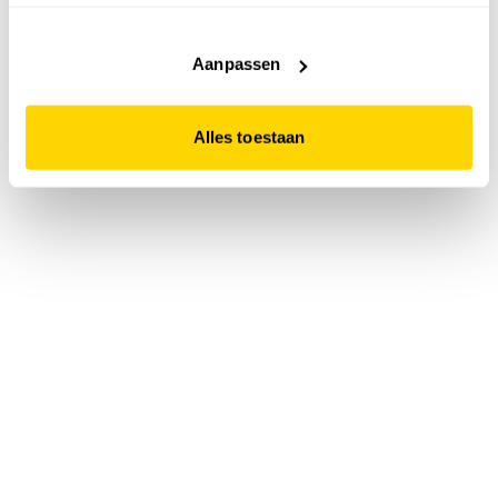
accepteert. Dit doe je door op "Alles toestaan" te klikken.
Liever geen cookies? Hou er dan rekening mee dat de
website niet optimaal functioneert.
Aanpassen
Alles toestaan