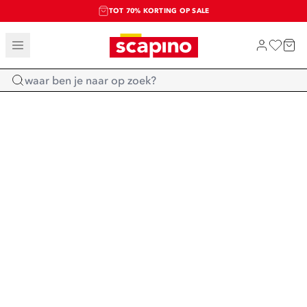
TOT 70% KORTING OP SALE
SALE: LAATSTE KANS!
SHOP NIEUW
Home