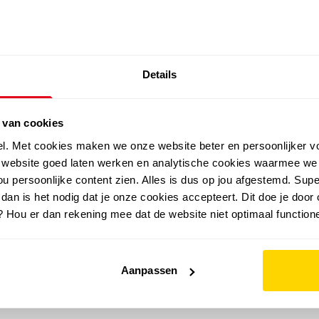
SALE: LAATSTE KANS!
Details
outdoor
zomer
merken
folder
sale
 van cookies
el. Met cookies maken we onze website beter en persoonlijker v
e website goed laten werken en analytische cookies waarmee we
u persoonlijke content zien. Alles is dus op jou afgestemd. Supe
 dan is het nodig dat je onze cookies accepteert. Dit doe je door 
? Hou er dan rekening mee dat de website niet optimaal functione
Aanpassen