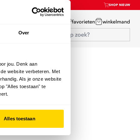
SHOP NIEUW
mijn account
favorieten
winkelmand
Over
oor jou. Denk aan
 de website verbeteren. Met
rhandig. Als je onze website
op "Alles toestaan" te
ert.
Alles toestaan