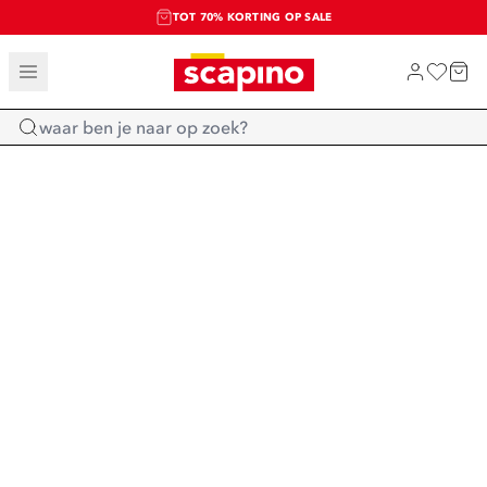
TOT 70% KORTING OP SALE
SALE: LAATSTE KANS!
SHOP NIEUW
Home