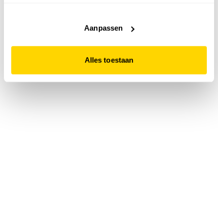
accepteert. Dit doe je door op "Alles toestaan" te klikken.
Liever geen cookies? Hou er dan rekening mee dat de
website niet optimaal functioneert.
Aanpassen
Alles toestaan