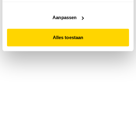
accepteert. Dit doe je door op "Alles toestaan" te klikken.
Liever geen cookies? Hou er dan rekening mee dat de
website niet optimaal functioneert.
Aanpassen
Alles toestaan