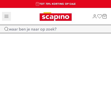
TOT 70% KORTING OP SALE
SALE: LAATSTE KANS!
SHOP NIEUW
Home