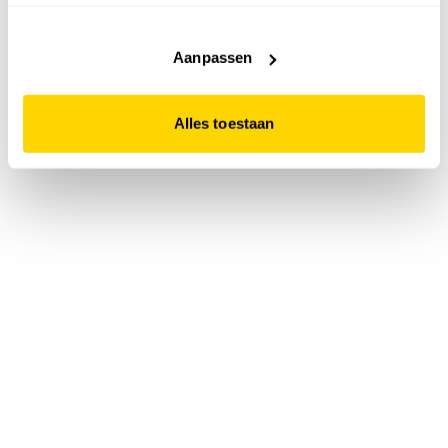
accepteert. Dit doe je door op "Alles toestaan" te klikken.
Liever geen cookies? Hou er dan rekening mee dat de
website niet optimaal functioneert.
Aanpassen
Alles toestaan