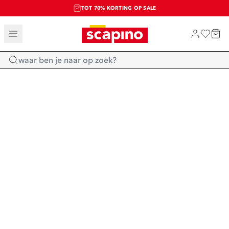
TOT 70% KORTING OP SALE
SALE: LAATSTE KANS!
SHOP NIEUW
Home