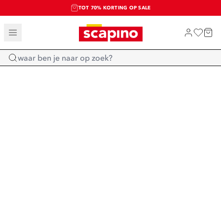
TOT 70% KORTING OP SALE
SALE: LAATSTE KANS!
SHOP NIEUW
Home