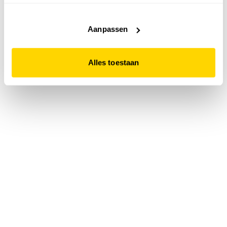
accepteert. Dit doe je door op "Alles toestaan" te klikken.
Liever geen cookies? Hou er dan rekening mee dat de
website niet optimaal functioneert.
Aanpassen
Alles toestaan