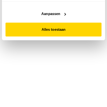
accepteert. Dit doe je door op "Alles toestaan" te klikken.
Liever geen cookies? Hou er dan rekening mee dat de
website niet optimaal functioneert.
Aanpassen
Alles toestaan