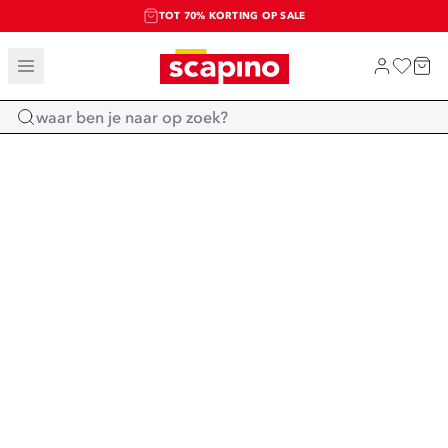
TOT 70% KORTING OP SALE
SALE: LAATSTE KANS!
SHOP NIEUW
Home