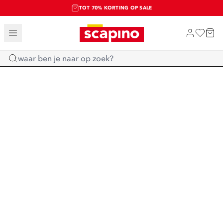
TOT 70% KORTING OP SALE
SALE: LAATSTE KANS!
SHOP NIEUW
Home