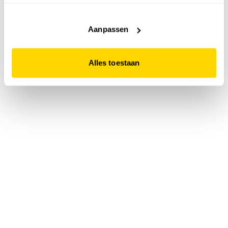
accepteert. Dit doe je door op "Alles toestaan" te klikken.
Liever geen cookies? Hou er dan rekening mee dat de
website niet optimaal functioneert.
Aanpassen
Alles toestaan