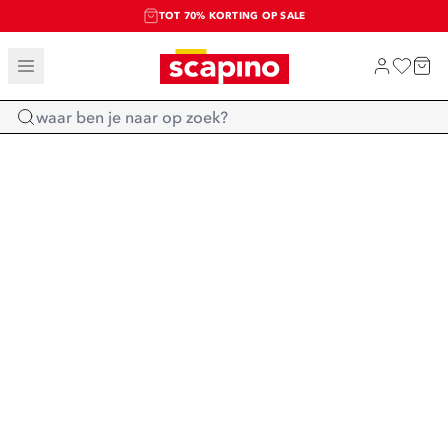
TOT 70% KORTING OP SALE
SALE: LAATSTE KANS!
SHOP NIEUW
Home