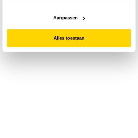
accepteert. Dit doe je door op "Alles toestaan" te klikken.
Liever geen cookies? Hou er dan rekening mee dat de
website niet optimaal functioneert.
Aanpassen
Alles toestaan