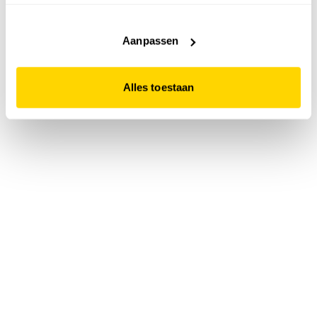
accepteert. Dit doe je door op "Alles toestaan" te klikken.
Liever geen cookies? Hou er dan rekening mee dat de
website niet optimaal functioneert.
Aanpassen
Alles toestaan