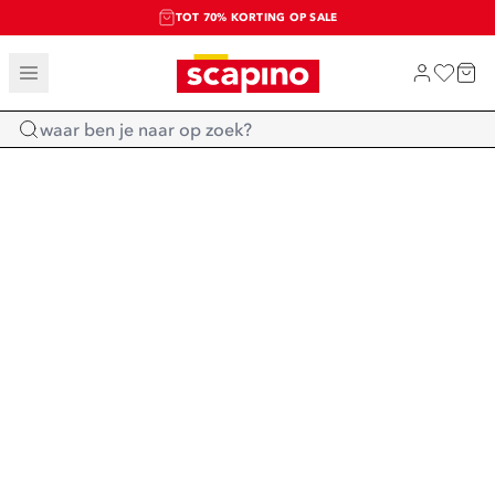
TOT 70% KORTING OP SALE
SALE: LAATSTE KANS!
SHOP NIEUW
Home