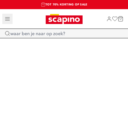
TOT 70% KORTING OP SALE
SALE: LAATSTE KANS!
SHOP NIEUW
Home