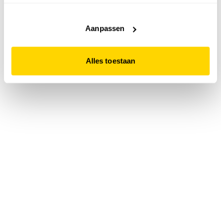
accepteert. Dit doe je door op "Alles toestaan" te klikken.
Liever geen cookies? Hou er dan rekening mee dat de
website niet optimaal functioneert.
Aanpassen
Alles toestaan