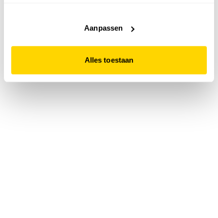
accepteert. Dit doe je door op "Alles toestaan" te klikken.
Liever geen cookies? Hou er dan rekening mee dat de
website niet optimaal functioneert.
Aanpassen
Alles toestaan