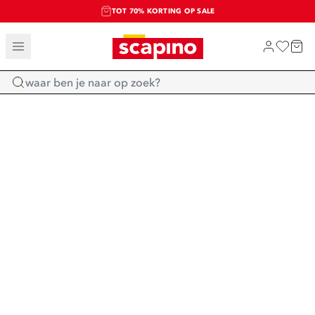
TOT 70% KORTING OP SALE
SALE: LAATSTE KANS!
SHOP NIEUW
Home