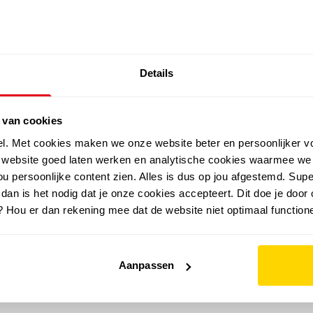
SALE: LAATSTE KANS!
Details
outdoor
zomer
merken
folder
sale
 van cookies
el. Met cookies maken we onze website beter en persoonlijker v
e website goed laten werken en analytische cookies waarmee we
u persoonlijke content zien. Alles is dus op jou afgestemd. Supe
 dan is het nodig dat je onze cookies accepteert. Dit doe je door 
? Hou er dan rekening mee dat de website niet optimaal functione
Aanpassen