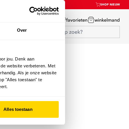
SHOP NIEUW
mijn account
favorieten
winkelmand
Over
oor jou. Denk aan
 de website verbeteren. Met
rhandig. Als je onze website
op "Alles toestaan" te
ert.
Alles toestaan