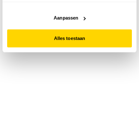
accepteert. Dit doe je door op "Alles toestaan" te klikken.
Liever geen cookies? Hou er dan rekening mee dat de
website niet optimaal functioneert.
Aanpassen
Alles toestaan