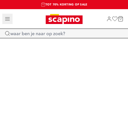
TOT 70% KORTING OP SALE
SALE: LAATSTE KANS!
SHOP NIEUW
Home