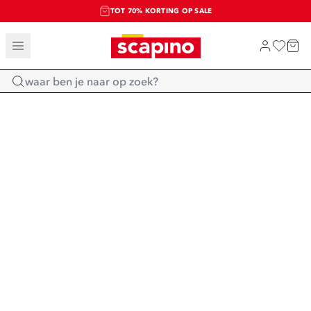
TOT 70% KORTING OP SALE
SALE: LAATSTE KANS!
SHOP NIEUW
Home