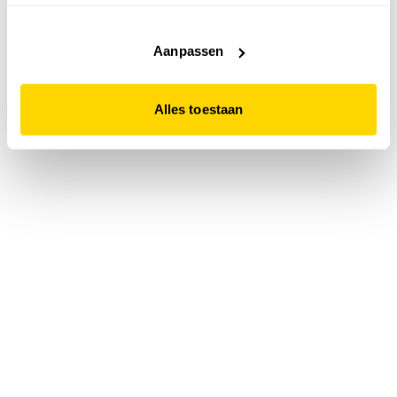
accepteert. Dit doe je door op "Alles toestaan" te klikken.
Liever geen cookies? Hou er dan rekening mee dat de
website niet optimaal functioneert.
Aanpassen
Alles toestaan