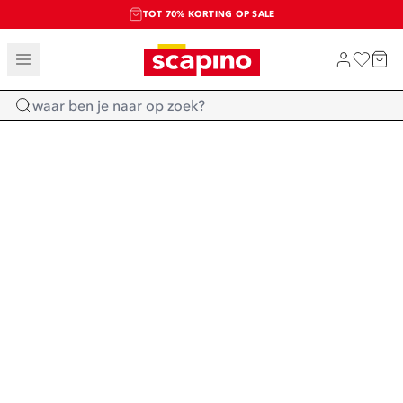
TOT 70% KORTING OP SALE
SALE: LAATSTE KANS!
SHOP NIEUW
Home