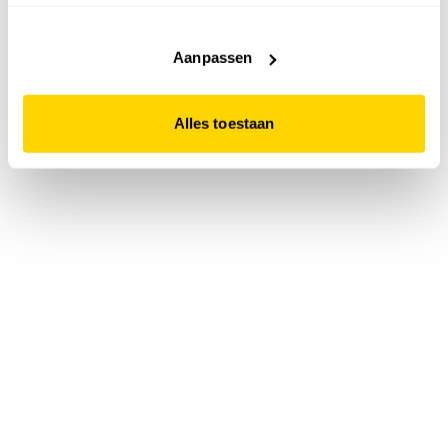
accepteert. Dit doe je door op "Alles toestaan" te klikken.
Liever geen cookies? Hou er dan rekening mee dat de
website niet optimaal functioneert.
Aanpassen
Alles toestaan