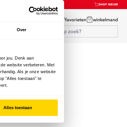
SHOP NIEUW
mijn account
favorieten
winkelmand
Over
oor jou. Denk aan
 de website verbeteren. Met
rhandig. Als je onze website
op "Alles toestaan" te
ert.
Alles toestaan