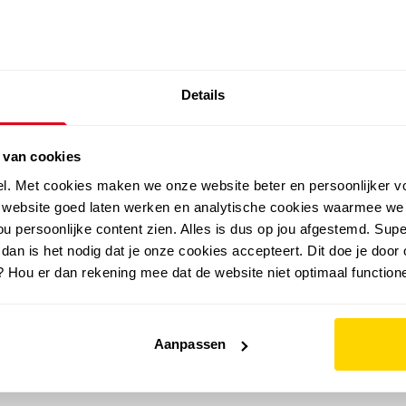
SALE: LAATSTE KANS!
Details
outdoor
zomer
merken
folder
sale
 van cookies
el. Met cookies maken we onze website beter en persoonlijker v
e website goed laten werken en analytische cookies waarmee we
u persoonlijke content zien. Alles is dus op jou afgestemd. Supe
 dan is het nodig dat je onze cookies accepteert. Dit doe je door 
? Hou er dan rekening mee dat de website niet optimaal functione
Aanpassen