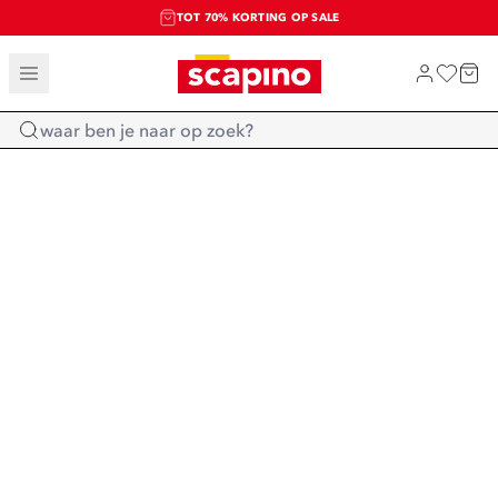
TOT 70% KORTING OP SALE
SALE: LAATSTE KANS!
SHOP NIEUW
Home