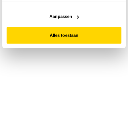
accepteert. Dit doe je door op "Alles toestaan" te klikken.
Liever geen cookies? Hou er dan rekening mee dat de
website niet optimaal functioneert.
Aanpassen
Alles toestaan