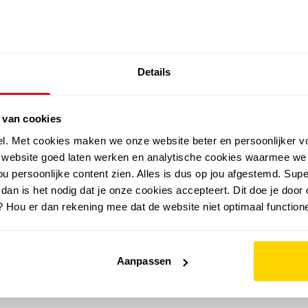
SALE: LAATSTE KANS!
Details
outdoor
zomer
merken
folder
sale
 van cookies
el. Met cookies maken we onze website beter en persoonlijker v
e website goed laten werken en analytische cookies waarmee we
u persoonlijke content zien. Alles is dus op jou afgestemd. Supe
 dan is het nodig dat je onze cookies accepteert. Dit doe je door 
? Hou er dan rekening mee dat de website niet optimaal functione
Aanpassen