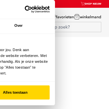
SHOP NIEUW
mijn account
favorieten
winkelmand
Over
oor jou. Denk aan
 de website verbeteren. Met
rhandig. Als je onze website
op "Alles toestaan" te
ert.
Alles toestaan