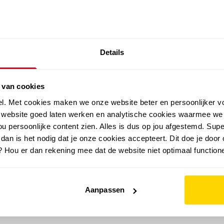
SALE: LAATSTE KANS!
Details
outdoor
zomer
merken
folder
sale
 van cookies
el. Met cookies maken we onze website beter en persoonlijker v
e website goed laten werken en analytische cookies waarmee we
u persoonlijke content zien. Alles is dus op jou afgestemd. Supe
 dan is het nodig dat je onze cookies accepteert. Dit doe je door 
? Hou er dan rekening mee dat de website niet optimaal functione
Aanpassen