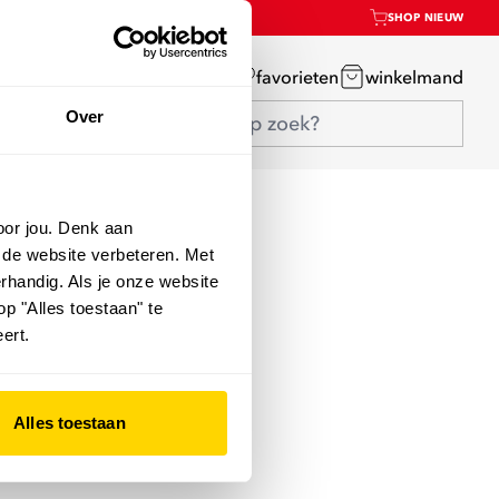
SHOP NIEUW
mijn account
favorieten
winkelmand
Over
oor jou. Denk aan
 de website verbeteren. Met
rhandig. Als je onze website
op "Alles toestaan" te
ert.
Alles toestaan